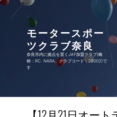
コ
ン
テ
ン
モータースポー
ツ
へ
ツクラブ奈良
ス
キ
奈良市内に拠点を置くJAF加盟クラブ(略
ッ
称：RC. NARA、クラブコード：29002)で
プ
す
【12月21日オー