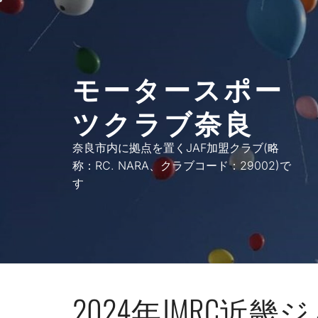
コ
ン
テ
ン
モータースポー
ツ
へ
ツクラブ奈良
ス
キ
奈良市内に拠点を置くJAF加盟クラブ(略
ッ
称：RC. NARA、クラブコード：29002)で
プ
す
2024年JMRC近