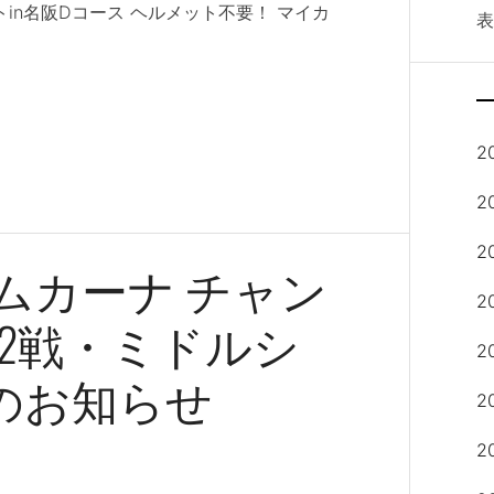
ストin名阪Dコース ヘルメット不要！ マイカ
2
2
2
畿ジムカーナ チャン
2
2戦・ミドルシ
2
催のお知らせ
2
2