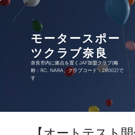
コ
ン
テ
ン
モータースポー
ツ
へ
ツクラブ奈良
ス
キ
奈良市内に拠点を置くJAF加盟クラブ(略
ッ
称：RC. NARA、クラブコード：29002)で
プ
す
【オートテスト開