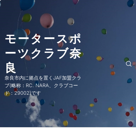
コ
ン
テ
ン
モータースポ
ツ
へ
ーツクラブ奈
ス
キ
良
ッ
プ
奈良市内に拠点を置くJAF加盟クラ
ブ(略称：RC. NARA、クラブコー
ド：29002)です