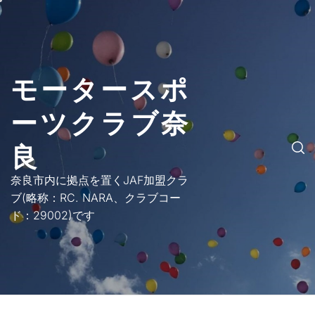
コ
ン
テ
ン
モータースポ
ツ
へ
ーツクラブ奈
ス
キ
良
ッ
プ
奈良市内に拠点を置くJAF加盟クラ
ブ(略称：RC. NARA、クラブコー
ド：29002)です