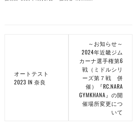
投
～お知らせ～
稿
2024年近畿ジム
カーナ選手権第6
ナ
戦（ミドルシリ
ビ
オートテスト
ーズ第７戦 併
2023 IN 奈良
ゲ
催）『RC.NARA
GYMKHANA』の開
ー
催場所変更につ
シ
いて
ョ
ン